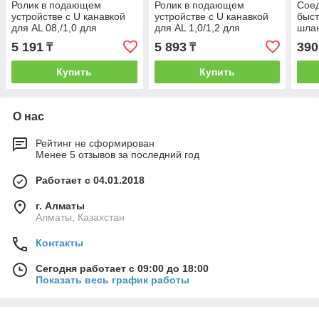
Ролик в подающем
Ролик в подающем
Сое
устройстве с U канавкой
устройстве с U канавкой
быс
для AL 08,/1,0 для
для AL 1,0/1,2 для
шлан
САИПА-200, 220, 220
САИПА-200,220,220
5 191
5 893
390
₸
₸
Синергия
Синергия
Купить
Купить
О нас
Рейтинг не сформирован
Менее 5 отзывов за последний год
Работает с 04.01.2018
г. Алматы
Алматы, Казахстан
Контакты
Сегодня работает с 09:00 до 18:00
Показать весь график работы