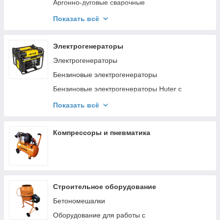
Инфракрасные обогреватели
Аргонно-дуговые сварочные
Газовые инфракрасные обогреватели
Аппараты плазменной резки Ресанта ИПР
Показать всё
Комплектующие к тепловому оборудованию
Сварочные маски хамелеон Ресанта
Ресанта
Сварочные электроды Ресанта
Электрогенераторы
Аппараты для сварки ПВХ труб Ресанта
Электрогенераторы
Сварочная проволока
Бензиновые электрогенераторы
Комплектующие и расходники
Бензиновые электрогенераторы Huter с
системой АВР
Показать всё
Сварочные генераторы Huter
Инверторные генераторы Huter
Компрессоры и пневматика
Газовые электрогенераторы Huter
Дизельные электрогенераторы Huter
Смазочные материалы Huter
Комплектующие к генераторам Huter
Строительное оборудование
Бетономешалки
Оборудование для работы с