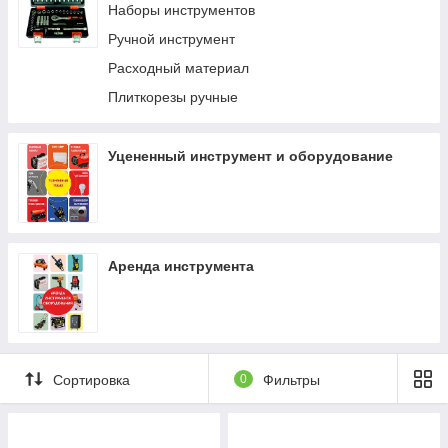
Расходные/комплектующие материалы для
Наборы инструментов
Краскопульты
бензиновых триммеров
Ручной инструмент
Гайковерты
Комплектующие к триммерам электрическим
Расходный материал
Отбойный молоток
Гидравлические домкраты
Плиткорезы ручные
Сабельные пилы
Опрыскиватели
Расходники для электроинструмента
Удлинители
Уцененный инструмент и оборудование
Аренда инструмента
Сортировка
0
Фильтры