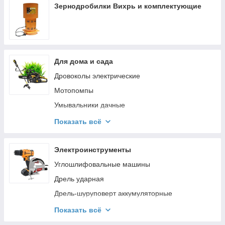
Фекальные насосы
Зернодробилки Вихрь и комплектующие
Скважинные насосы
Гидроаккумуляторы
Датчики для насосов
Для дома и сада
Канализационные насосы
Дровоколы электрические
Мотопомпы
Умывальники дачные
Душ дачный
Показать всё
Снегоуборочные машины
Комплектующие к снегоуборщикам
Электроинструменты
Мотобуры
Углошлифовальные машины
Газонокосилки бензиновые
Дрель ударная
Газонокосилки электрические
Дрель-шуруповерт аккумуляторные
Аккумуляторные газонокосилки
Дисковые (циркулярные) пилы
Показать всё
Измельчители садовые
Строительные фены/ Термопистолет