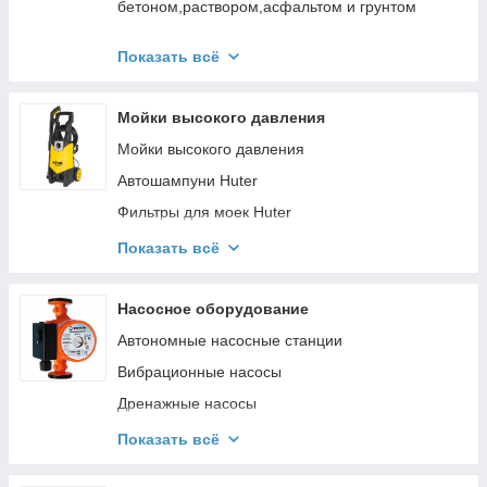
бетоном,раствором,асфальтом и грунтом
Зернодробилки Вихрь
Показать всё
Стремянки алюминиевые Вихрь
Стремянки стальные Вихрь
Мойки высокого давления
Лестницы-трансформеры Вихрь
Мойки высокого давления
Стремянки помосты Вихрь алюминиевые
Автошампуни Huter
Строительные пылесосы
Фильтры для моек Huter
Пеногенераторы Huter
Показать всё
Насадки, шланги, пистолеты Huter
Насосное оборудование
Автономные насосные станции
Вибрационные насосы
Дренажные насосы
Поверхностные насосы
Показать всё
Циркуляционные насосы