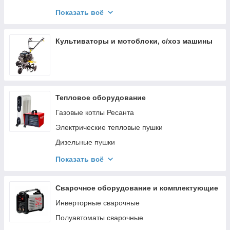
Трехфазные стабилизаторы напряжения (380 В)
Показать всё
Ресанта электронного типа
Однофазные стабилизаторы напряжения (220
Культиваторы и мотоблоки, с/хоз машины
В) Ресанта электронного типа
Однофазные настенные стабилизаторы
напряжения (220 В) Ресанта Lux
Однофазные стабилизаторы напряжения (220
В) Ресанта пониженного напряжения
Тепловое оборудование
Инверторные стабилизаторы напряжения
Ресанта
Газовые котлы Ресанта
Стабилизаторы Huter
Электрические тепловые пушки
Источники бесперебойного питания Ресанта
Дизельные пушки
Газовые тепловые пушки
Показать всё
Электрические конвекторы
Масляные радиаторы
Сварочное оборудование и комплектующие
Тепловые завесы Ресанта
Инверторные сварочные
Тепловентиляторы
Полуавтоматы сварочные