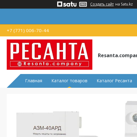
Создать сайт
на Satu.kz
+7 (771) 006-70-44
Resanta.compa
Главная
Каталог товаров
Каталог Ресанта