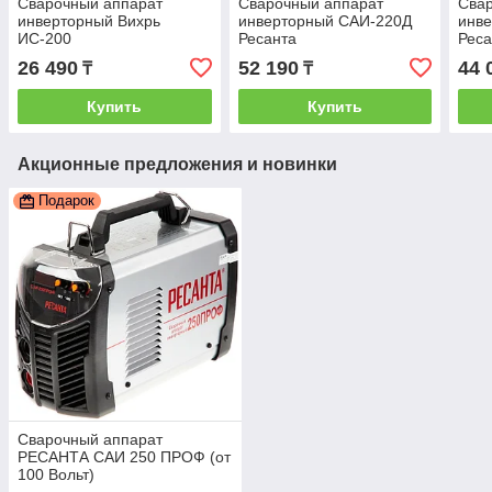
Сварочный аппарат
Сварочный аппарат
Сва
инверторный Вихрь
инверторный САИ-220Д
инв
ИС-200
Ресанта
Реса
26 490
52 190
44 
₸
₸
Купить
Купить
Акционные предложения и новинки
Подарок
Сварочный аппарат
РЕСАНТА САИ 250 ПРОФ (от
100 Вольт)