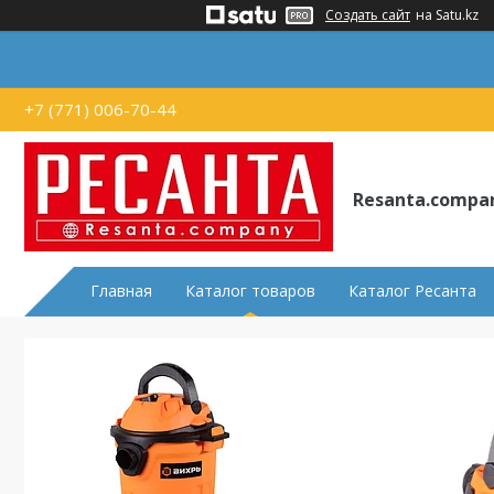
Создать сайт
на Satu.kz
+7 (771) 006-70-44
Resanta.compa
Главная
Каталог товаров
Каталог Ресанта