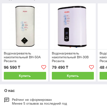
Водонагреватель
Водонагреватель
Водо
накопительный ВН-50А
накопительный ВН-30В
нак
Ресанта
Ресанта
Реса
96 590
79 490
48 
₸
₸
Купить
Купить
О нас
Рейтинг не сформирован
Менее 5 отзывов за последний год