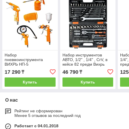
Набор
Набор инструментов
Набо
пневмоинструмента
АВТО, 1/2" , 1/4" , CrV, в
1/4"
ВИХРЬ НП-5
кейсе 82 предм Вихрь
пре
17 290
46 790
125
₸
₸
Купить
Купить
О нас
Рейтинг не сформирован
Менее 5 отзывов за последний год
Работает с 04.01.2018