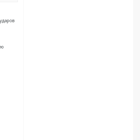
 ударов
ую