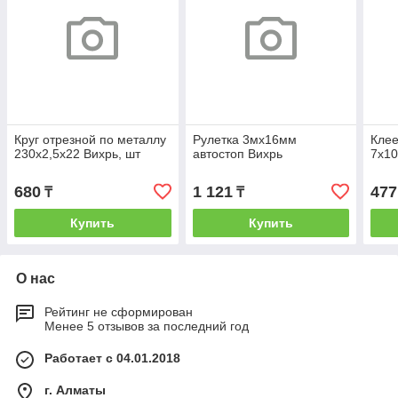
Круг отрезной по металлу
Рулетка 3мх16мм
Клее
230х2,5х22 Вихрь, шт
автостоп Вихрь
7х10
680
1 121
477
₸
₸
Купить
Купить
О нас
Рейтинг не сформирован
Менее 5 отзывов за последний год
Работает с 04.01.2018
г. Алматы