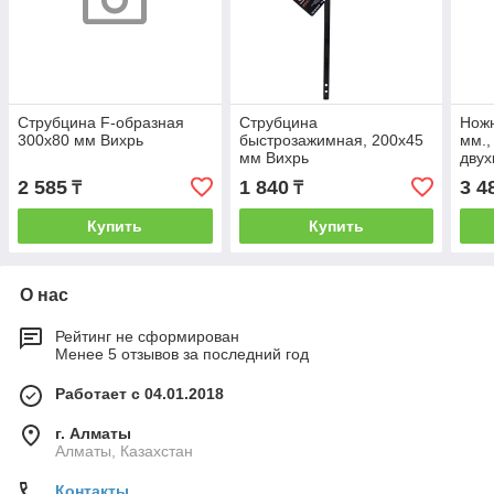
Струбцина F-образная
Струбцина
Ножн
300х80 мм Вихрь
быстрозажимная, 200х45
мм.,
мм Вихрь
дву
руко
2 585
1 840
3 4
₸
₸
Купить
Купить
О нас
Рейтинг не сформирован
Менее 5 отзывов за последний год
Работает с 04.01.2018
г. Алматы
Алматы, Казахстан
Контакты