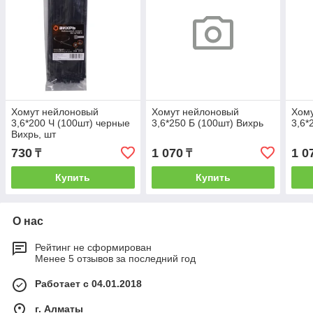
Хомут нейлоновый
Хомут нейлоновый
Хом
3,6*200 Ч (100шт) черные
3,6*250 Б (100шт) Вихрь
3,6*
Вихрь, шт
730
1 070
1 0
₸
₸
Купить
Купить
О нас
Рейтинг не сформирован
Менее 5 отзывов за последний год
Работает с 04.01.2018
г. Алматы