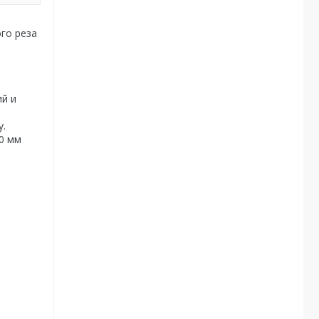
го реза
ий и
у.
0 мм