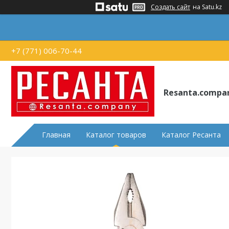
Создать сайт
на Satu.kz
+7 (771) 006-70-44
Resanta.compa
Главная
Каталог товаров
Каталог Ресанта