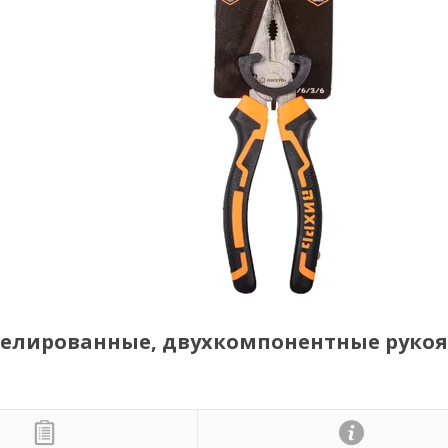
икелированные, двухкомпонентные руко