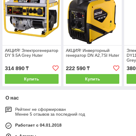
АКЦИЯ! Электрогенератор
АКЦИЯ! Инверторный
Элек
DY 9.5A Grey Huter
генератор DN А2,7SI Huter
DY11
Gre
314 890
222 590
380
₸
₸
Купить
Купить
О нас
Рейтинг не сформирован
Менее 5 отзывов за последний год
Работает с 04.01.2018