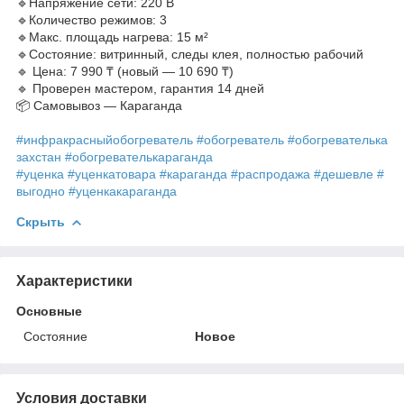
🔹Напряжение сети: 220 В
🔹Количество режимов: 3
🔹Макс. площадь нагрева: 15 м²
🔹Состояние: витринный, следы клея, полностью рабочий
🔹 Цена: 7 990 ₸ (новый — 10 690 ₸)
🔹 Проверен мастером, гарантия 14 дней
📦 Самовывоз — Караганда
#инфракрасныйобогреватель
#обогреватель
#обогревателька
захстан
#обогревателькарагандa
#уценка
#уценкатовара
#карагандa
#распродажа
#дешевле
#
выгодно
#уценкакарагандa
Скрыть
Характеристики
Основные
Состояние
Новое
Условия доставки