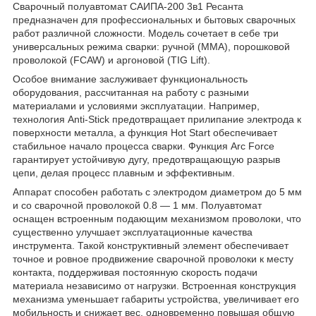
Сварочный полуавтомат САИПА-200 3в1 Ресанта
предназначен для профессиональных и бытовых сварочных
работ различной сложности. Модель сочетает в себе три
универсальных режима сварки: ручной (MMA), порошковой
проволокой (FCAW) и аргоновой (TIG Lift).
Особое внимание заслуживает функциональность
оборудования, рассчитанная на работу с разными
материалами и условиями эксплуатации. Например,
технология Anti-Stick предотвращает прилипание электрода к
поверхности металла, а функция Hot Start обеспечивает
стабильное начало процесса сварки. Функция Arc Force
гарантирует устойчивую дугу, предотвращающую разрыв
цепи, делая процесс плавным и эффективным.
Аппарат способен работать с электродом диаметром до 5 мм
и со сварочной проволокой 0.8 — 1 мм. Полуавтомат
оснащен встроенным подающим механизмом проволоки, что
существенно улучшает эксплуатационные качества
инструмента. Такой конструктивный элемент обеспечивает
точное и ровное продвижение сварочной проволоки к месту
контакта, поддерживая постоянную скорость подачи
материала независимо от нагрузки. Встроенная конструкция
механизма уменьшает габариты устройства, увеличивает его
мобильность и снижает вес, одновременно повышая общую