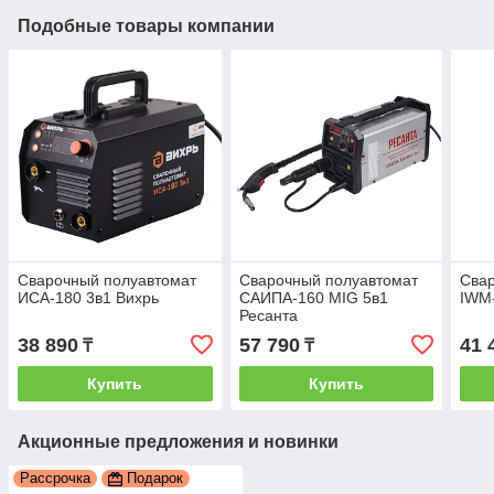
Подобные товары компании
Сварочный полуавтомат
Сварочный полуавтомат
Сва
ИСА-180 3в1 Вихрь
САИПА-160 MIG 5в1
IWM-
Ресанта
38 890
57 790
41 
₸
₸
Купить
Купить
Акционные предложения и новинки
Рассрочка
Подарок