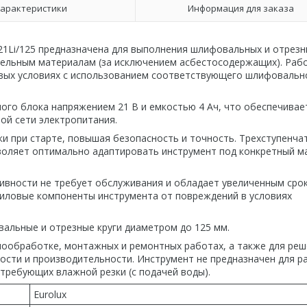
арактеристики
Информация для заказа
1Li/125 предназначена для выполнения шлифовальных и отрезн
тельным материалам (за исключением асбестосодержащих). Раб
овых условиях с использованием соответствующего шлифовальн
ого блока напряжением 21 В и емкостью 4 Ач, что обеспечивае
ой сети электропитания.
ки при старте, повышая безопасность и точность. Трехступенча
озволяет оптимально адаптировать инструмент под конкретный м
вности не требует обслуживания и обладает увеличенным сро
силовые компоненты инструмента от повреждений в условиях
льные и отрезные круги диаметром до 125 мм.
лообработке, монтажных и ремонтных работах, а также для ре
сти и производительности. Инструмент не предназначен для р
требующих влажной резки (с подачей воды).
Eurolux