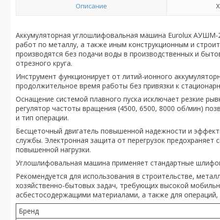
Описание
Х
Аккумуляторная углошлифовальная машина Eurolux АУШМ-2
работ по металлу, а также иным конструкционным и строи
производятся без подачи воды в производственных и быт
отрезного круга.
Инструмент функционирует от литий-ионного аккумуляторн
продолжительное время работы без привязки к стационарн
Оснащение системой плавного пуска исключает резкие рыв
регулятор частоты вращения (4500, 6500, 8000 об/мин) п
и тип операции.
Бесщеточный двигатель повышенной надежности и эффекти
службы. Электронная защита от перегрузок предохраняет 
повышенной нагрузки.
Углошлифовальная машина применяет стандартные шлифова
Рекомендуется для использования в строительстве, метал
хозяйственно-бытовых задач, требующих высокой мобильно
асбестосодержащими материалами, а также для операций, 
Бренд