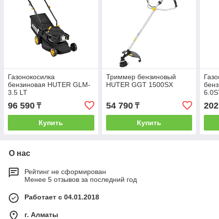
Газонокосилка
Триммер бензиновый
Газо
бензиновая HUTER GLM-
HUTER GGT 1500SX
бенз
3.5 LT
6.0S
96 590
54 790
202
₸
₸
Купить
Купить
О нас
Рейтинг не сформирован
Менее 5 отзывов за последний год
Работает с 04.01.2018
г. Алматы