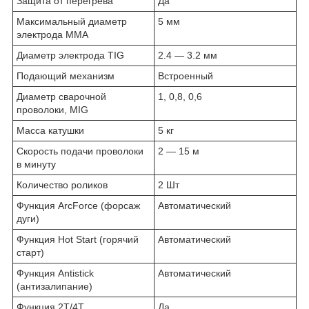
Защита от перегрева
Да
Максимальный диаметр
5 мм
электрода MMA
Диаметр электрода TIG
2.4 — 3.2 мм
Подающий механизм
Встроенный
Диаметр сварочной
1, 0,8, 0,6
проволоки, MIG
Масса катушки
5 кг
Скорость подачи проволоки
2 — 15 м
в минуту
Количество роликов
2 Шт
Функция ArcForce (форсаж
Автоматический
дуги)
Функция Hot Start (горячий
Автоматический
старт)
Функция Antistick
Автоматический
(антизалипание)
Функция 2Т/4Т
Да