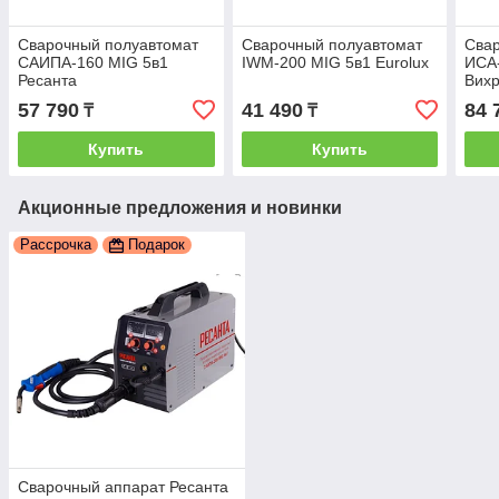
Сварочный полуавтомат
Сварочный полуавтомат
Сва
САИПА-160 MIG 5в1
IWM-200 MIG 5в1 Eurolux
ИСА
Ресанта
Вих
57 790
41 490
84 
₸
₸
Купить
Купить
Акционные предложения и новинки
Рассрочка
Подарок
Сварочный аппарат Ресанта