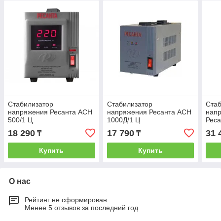
Стабилизатор
Стабилизатор
Стаб
напряжения Ресанта АСН
напряжения Ресанта АСН
нап
500/1 Ц
1000Д/1 Ц
Реса
18 290
17 790
31 
₸
₸
Купить
Купить
О нас
Рейтинг не сформирован
Менее 5 отзывов за последний год