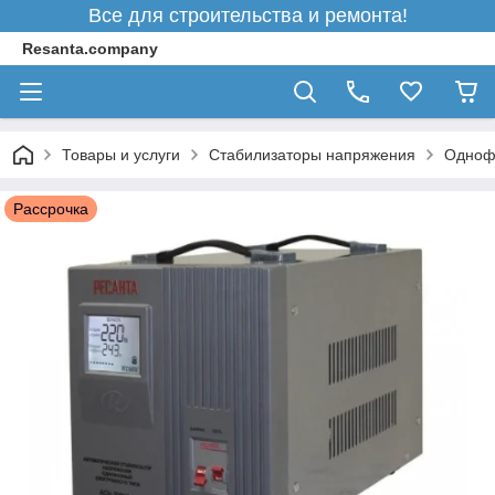
Все для строительства и ремонта!
Resanta.company
Товары и услуги
Стабилизаторы напряжения
Однофа
Рассрочка