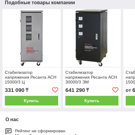
Подобные товары компании
Стабилизатор
Стабилизатор
Стаб
напряжения Ресанта АСН
напряжения Ресанта АСН
нап
15000/3 Ц
30000/3 ЭМ
150
331 090
641 290
₸
₸
от
Купить
Купить
О нас
Рейтинг не сформирован