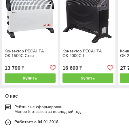
Конвектор РЕСАНТА
Конвектор РЕСАНТА
Кон
ОК-1500С Стич
ОК-2000СЧ
ОК-
13 790
16 690
27 
₸
₸
Купить
Купить
О нас
Рейтинг не сформирован
Менее 5 отзывов за последний год
Работает с 04.01.2018