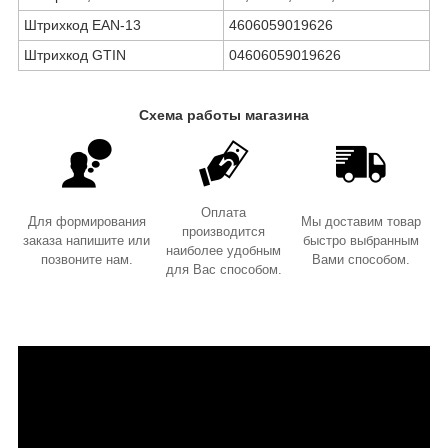
Штрихкод EAN-13
4606059019626
Штрихкод GTIN
04606059019626
Схема работы магазина
Оплата
Для формирования
Мы доставим товар
производится
заказа напишите или
быстро выбранным
наиболее удобным
позвоните нам.
Вами способом.
для Вас способом.