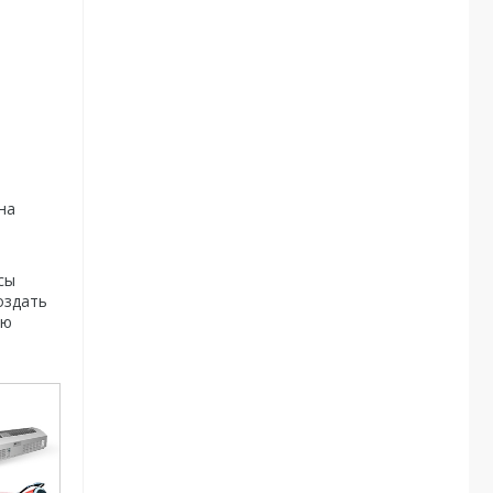
на
сы
оздать
ую