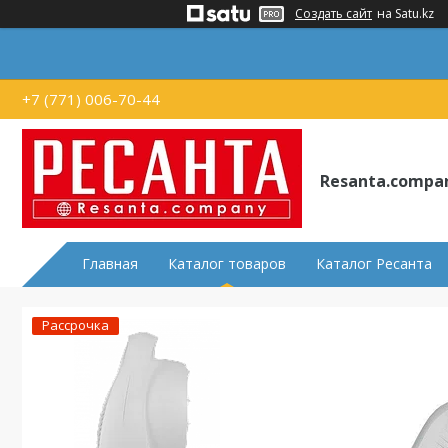
Создать сайт
на Satu.kz
+7 (771) 006-70-44
Resanta.compa
Главная
Каталог товаров
Каталог Ресанта
Рассрочка