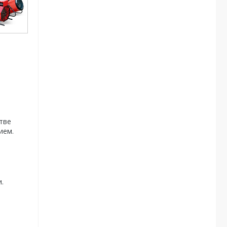
а
тве
ием.
.