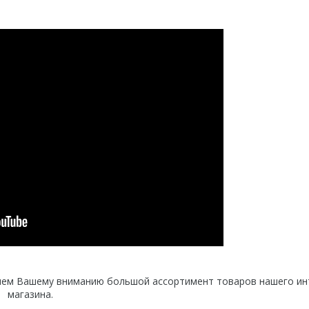
ляем Вашему вниманию большой ассортимент товаров нашего ин
магазина.