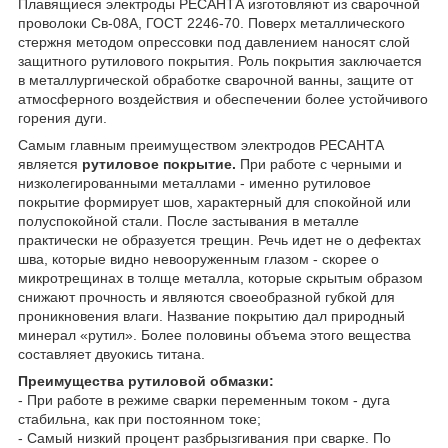
Плавящиеся электроды РЕСАНТА изготовляют из сварочной
проволоки Св-08А, ГОСТ 2246-70. Поверх металлического
стержня методом опрессовки под давлением наносят слой
защитного рутилового покрытия. Роль покрытия заключается
в металлургической обработке сварочной ванны, защите от
атмосферного воздействия и обеспечении более устойчивого
горения дуги.
Самым главным преимуществом электродов РЕСАНТА
является
рутиловое покрытие.
При работе с черными и
низколегированными металлами - именно рутиловое
покрытие формирует шов, характерный для спокойной или
полуспокойной стали. После застывания в металле
практически не образуется трещин. Речь идет не о дефектах
шва, которые видно невооруженным глазом - скорее о
микротрещинах в толще металла, которые скрытым образом
снижают прочность и являются своеобразной губкой для
проникновения влаги. Название покрытию дал природный
минерал «рутил». Более половины объема этого вещества
составляет двуокись титана.
Преимущества рутиловой обмазки:
- При работе в режиме сварки переменным током - дуга
стабильна, как при постоянном токе;
- Самый низкий процент разбрызгивания при сварке. По