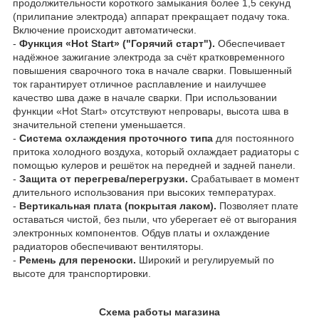
продолжительности короткого замыкания более 1,5 секунд
(прилипание электрода) аппарат прекращает подачу тока.
Включение происходит автоматически.
-
Функция «Hot Start» ("Горячий старт").
Обеспечивает
надёжное зажигание электрода за счёт кратковременного
повышения сварочного тока в начале сварки. Повышенный
ток гарантирует отличное расплавление и наилучшее
качество шва даже в начале сварки. При использовании
функции «Hot Start» отсутствуют непровары, высота шва в
значительной степени уменьшается.
-
Система охлаждения проточного типа
для постоянного
притока холодного воздуха, который охлаждает радиаторы с
помощью кулеров и решёток на передней и задней панели.
-
Защита от перегрева/перегрузки.
Срабатывает в момент
длительного использования при высоких температурах.
-
Вертикальная плата (покрытая лаком).
Позволяет плате
оставаться чистой, без пыли, что уберегает её от выгорания
электронных компонентов. Обдув платы и охлаждение
радиаторов обеспечивают вентиляторы.
-
Ремень для переноски.
Широкий и регулируемый по
высоте для транспортировки.
Схема работы магазина