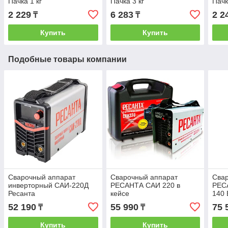
Пачка 1 кг
Пачка 3 кг
Пачк
2 229
6 283
2 2
₸
₸
Купить
Купить
Подобные товары компании
Сварочный аппарат
Сварочный аппарат
Сва
инверторный САИ-220Д
РЕСАНТА САИ 220 в
РЕС
Ресанта
кейсе
140 
52 190
55 990
75 
₸
₸
Купить
Купить