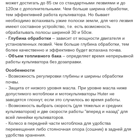
может достигать до 85 см со стандартными лезвиями и до
120см с дополнительными. Чем больше ширина обработки,
тем эффективней работа культиватора. Но бывает
необходимо вспахивать узкие полоски земли, для чего лезвия
имеют составное устройство, т.е. есть возможность
обрабатывать полосы шириной 30 и 50см.
-
Глубина обработки
– зависит от мощности двигателя и
установленных лезвий. Чем больше глубина обработки, тем
более качественно и эффективно будет вспахана почва.
-
Объем топливного бака
– определяет время непрерывной
работы культиватора без дозаправки.
Особенности
- Возможность регулировки глубины и ширины обработки
почвы.
- Защита от низкого уровня масла. При уровне масла ниже
допустимого мотоблоки и мотокультиваторы Huter не
заводятся глохнут, если это случилось во время работы.
- Возможность выбрать скорость (для тяжелых и средних
культиваторов) и две скорости работы "вперед и назад" для
всей линейки культиваторов.
- Колесо в передней части мотоблока для удобства
перемещения либо стояночная опора (сошник) в задней для
удобства хранения.