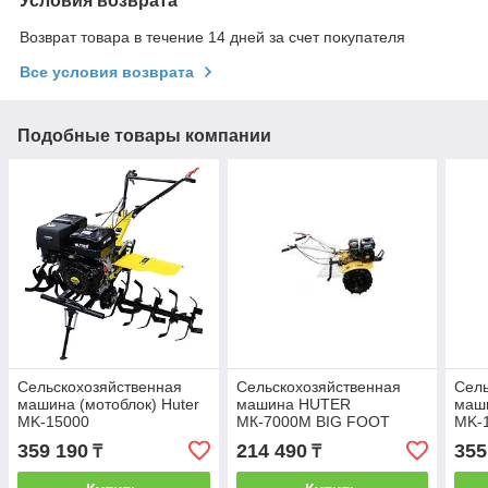
Условия возврата
Возврат товара в течение 14 дней за счет покупателя
Все условия возврата
Подобные товары компании
Сельскохозяйственная
Сельскохозяйственная
Сель
машина (мотоблок) Huter
машина HUTER
маши
MK-15000
МК-7000М BIG FOOT
MK-
359 190
214 490
355
₸
₸