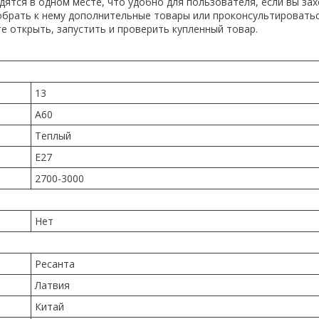
дятся в одном месте, что удобно для пользователя, если вы за
добрать к нему дополнительные товары или проконсультироватьс
е открыть, запустить и проверить купленный товар.
13
A60
Теплый
E27
2700-3000
Нет
Ресанта
Латвия
Китай