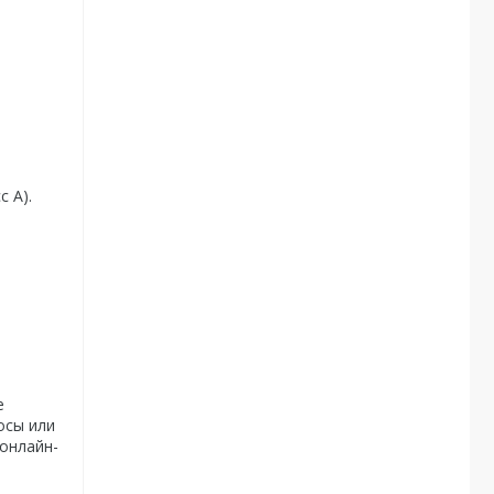
 А).
е
осы или
 онлайн-