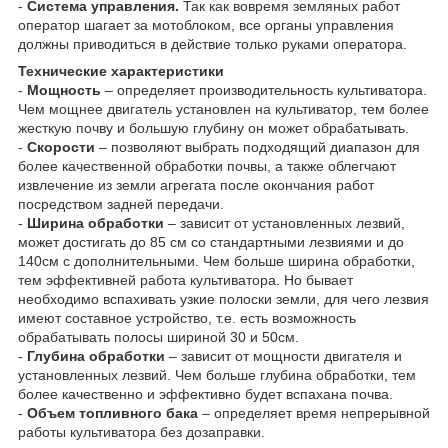
-
Система управления.
Так как вовремя земляных работ
оператор шагает за мотоблоком, все органы управления
должны приводиться в действие только руками оператора.
Технические характеристики
-
Мощность
– определяет производительность культиватора.
Чем мощнее двигатель установлен на культиватор, тем более
жесткую почву и большую глубину он может обрабатывать.
-
Скорости
– позволяют выбрать подходящий диапазон для
более качественной обработки почвы, а также облегчают
извлечение из земли агрегата после окончания работ
посредством задней передачи.
-
Ширина обработки
– зависит от установленных лезвий,
может достигать до 85 см со стандартными лезвиями и до
140см с дополнительными. Чем больше ширина обработки,
тем эффективней работа культиватора. Но бывает
необходимо вспахивать узкие полоски земли, для чего лезвия
имеют составное устройство, т.е. есть возможность
обрабатывать полосы шириной 30 и 50см.
-
Глубина обработки
– зависит от мощности двигателя и
установленных лезвий. Чем больше глубина обработки, тем
более качественно и эффективно будет вспахана почва.
-
Объем топливного бака
– определяет время непрерывной
работы культиватора без дозаправки.