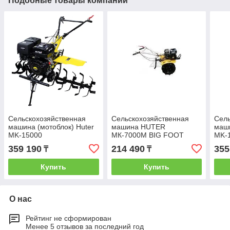
Подобные товары компании
Сельскохозяйственная
Сельскохозяйственная
Сель
машина (мотоблок) Huter
машина HUTER
маши
MK-15000
МК-7000М BIG FOOT
MK-
359 190
214 490
355
₸
₸
Купить
Купить
О нас
Рейтинг не сформирован
Менее 5 отзывов за последний год