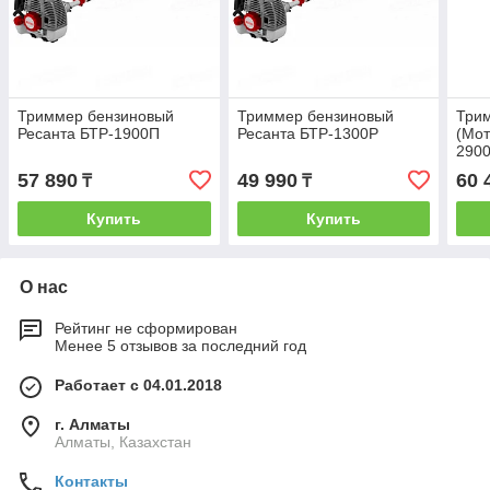
Триммер бензиновый
Триммер бензиновый
Три
Ресанта БТР-1900П
Ресанта БТР-1300Р
(Мот
290
57 890
49 990
60 
₸
₸
Купить
Купить
О нас
Рейтинг не сформирован
Менее 5 отзывов за последний год
Работает с 04.01.2018
г. Алматы
Алматы, Казахстан
Контакты