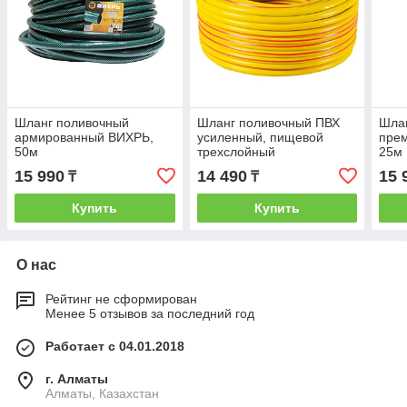
Шланг поливочный
Шланг поливочный ПВХ
Шлан
армированный ВИХРЬ,
усиленный, пищевой
прем
50м
трехслойный
25м
армированный 1/2, 50м
15 990
14 490
15 
₸
₸
(жёлтый) Вихрь
Купить
Купить
О нас
Рейтинг не сформирован
Менее 5 отзывов за последний год
Работает с 04.01.2018
г. Алматы
Алматы, Казахстан