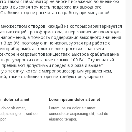
Зато такой стабилизатор не вносит искажения во внешнюю
зация и высокая точность поддержания выходного
 Стабилизатор не рассчитан на работу при минусовой
 множеством отводов, каждый из которых характеризуется
азных секций трансформатора, а переключение происходит
у напряжения, а точность поддержания выходного значения
т 3 до 8%, поэтому они не используются при работе с
и приборами), а только в электросетях с частыми
секторе и садовых товариществах. Быстрое срабатывание
ть регулировки составляет свыше 100 В/с. Ступенчатый
 превышают допустимый предел в 2 раза и выдает
ную технику: котел с микропроцессорным управлением,
лей, такие стабилизаторы не требуют регулярного
 dolor sit amet
Lorem ipsum dolor sit amet
dolor sit amet,
Lorem ipsum dolor sit amet,
dipisicing elit, sed do
consectetur adipisicing elit, sed do
por.
eiusmod tempor.