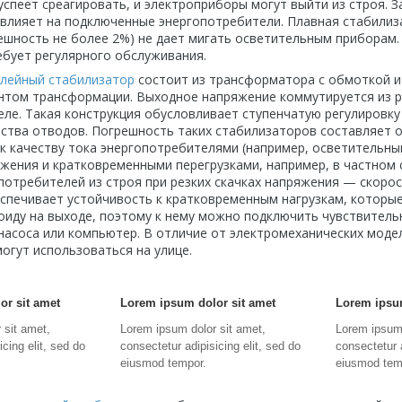
успеет среагировать, и электроприборы могут выйти из строя. 
не влияет на подключенные энергопотребители. Плавная стабили
ешность не более 2%) не дает мигать осветительным приборам.
ебует регулярного обслуживания.
елейный стабилизатор
состоит из трансформатора с обмоткой и
том трансформации. Выходное напряжение коммутируется из р
реле. Такая конструкция обусловливает ступенчатую регулировк
ества отводов. Погрешность таких стабилизаторов составляет о
к качеству тока энергопотребителями (например, осветительным
жения и кратковременными перегрузками, например, в частном 
потребителей из строя при резких скачках напряжения — скорос
спечивает устойчивость к кратковременным нагрузкам, которые
оиду на выходе, поэтому к нему можно подключить чувствитель
насоса или компьютер. В отличие от электромеханических моде
огут использоваться на улице.
or sit amet
Lorem ipsum dolor sit amet
Lorem ipsum
 sit amet,
Lorem ipsum dolor sit amet,
Lorem ipsum 
icing elit, sed do
consectetur adipisicing elit, sed do
consectetur a
eiusmod tempor.
eiusmod tem