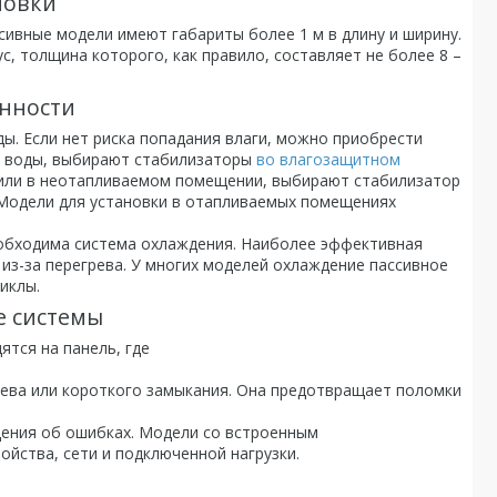
новки
сивные модели имеют габариты более 1 м в длину и ширину.
ус, толщина которого, как правило, составляет не более 8 –
енности
. Если нет риска попадания влаги, можно приобрести
ия воды, выбирают стабилизаторы
во влагозащитном
це или в неотапливаемом помещении, выбирают стабилизатор
 Модели для установки в отапливаемых помещениях
еобходима система охлаждения. Наиболее эффективная
 из-за перегрева. У многих моделей охлаждение пассивное
иклы.
е системы
ятся на панель, где
рева или короткого замыкания. Она предотвращает поломки
ения об ошибках. Модели со встроенным
йства, сети и подключенной нагрузки.