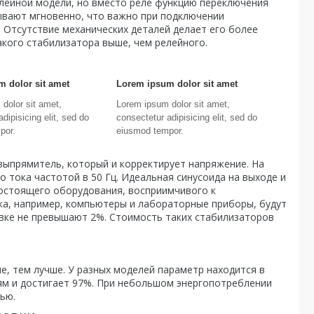
лейной модели, но вместо реле функцию переключения
вают мгновенно, что важно при подключении
 Отсутствие механических деталей делает его более
акого стабилизатора выше, чем релейного.
 dolor sit amet
Lorem ipsum dolor sit amet
dolor sit amet,
Lorem ipsum dolor sit amet,
dipisicing elit, sed do
consectetur adipisicing elit, sed do
por.
eiusmod tempor.
выпрямитель, который и корректирует напряжение. На
 тока частотой в 50 Гц. Идеальная синусоида на выходе и
остоящего оборудования, восприимчивого к
а, например, компьютеры и лабораторные приборы, будут
вке не превышают 2%. Стоимость таких стабилизаторов
 тем лучше. У разных моделей параметр находится в
ям и достигает 97%. При небольшом энергопотреблении
ью.