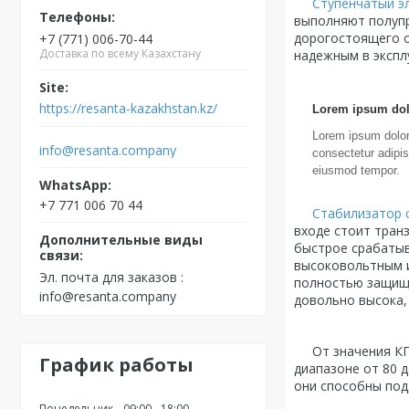
Ступенчатый э
выполняют полупр
дорогостоящего о
+7 (771) 006-70-44
Доставка по всему Казахстану
надежным в экспл
https://resanta-kazakhstan.kz/
Lorem ipsum dol
Lorem ipsum dolor
info@resanta.company
consectetur adipis
eiusmod tempor.
+7 771 006 70 44
Стабилизатор 
входе стоит тран
быстрое срабатыв
высоковольтным и
Эл. почта для заказов
полностью защище
info@resanta.company
довольно высока,
От значения КПД 
График работы
диапазоне от 80 
они способны под
Понедельник
09:00
18:00