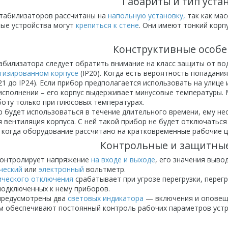
Габариты и тип уста
абилизаторов рассчитаны на
напольную установку,
так как мас
ые устройства могут
крепиться к стене
. Они имеют тонкий корп
Конструктивные особ
илизатора следует обратить внимание на класс защиты от воды
тизированном корпусе
(IP20). Когда есть вероятность попадан
21 до IP24). Если прибор предполагается использовать на ули
исполнении – его корпус выдерживает минусовые температуры.
боту только при плюсовых температурах.
р будет использоваться в течение длительного времени, ему н
 вентиляция корпуса. С ней такой прибор не будет отключаться
 когда оборудование рассчитано на кратковременные рабочие ц
Контрольные и защитны
онтролирует напряжение
на входе и выходе
, его значения вывод
ческий
или
электронный
вольтметр.
ического отключения
срабатывает при угрозе перегрузки, перег
подключенных к нему приборов.
предусмотрены два
световых индикатора
— включения и оповещ
 обеспечивают постоянный контроль рабочих параметров устро