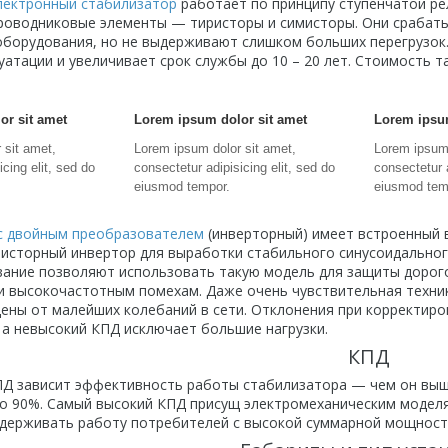
лектронный стабилизатор
работает по принципу ступенчатой ре
оводниковые элементы — тиристоры и симисторы. Они срабаты
борудования, но не выдерживают слишком больших перегрузок.
уатации и увеличивает срок службы до 10 – 20 лет. Стоимость т
or sit amet
Lorem ipsum dolor sit amet
Lorem ipsum
 sit amet,
Lorem ipsum dolor sit amet,
Lorem ipsum 
icing elit, sed do
consectetur adipisicing elit, sed do
consectetur a
eiusmod tempor.
eiusmod tem
с двойным преобразователем
(инверторный) имеет встроенный 
зисторный инвертор для выработки стабильного синусоидального
ание позволяют использовать такую модель для защиты дорог
 высокочастотным помехам. Даже очень чувствительная техник
ны от малейших колебаний в сети. Отклонения при корректиро
 а невысокий КПД исключает большие нагрузки.
КПД
зависит эффективность работы стабилизатора — чем он выше,
до 90%. Самый высокий КПД присущ электромеханическим модел
держивать работу потребителей с высокой суммарной мощност