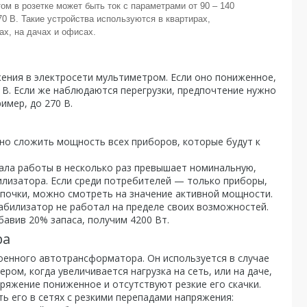
том в розетке может быть ток с параметрами от 90 – 140
70 В. Такие устройства используются в квартирах,
ах, на дачах и офисах.
ния в электросети мультиметром. Если оно пониженное,
 В. Если же наблюдаются перегрузки, предпочтение нужно
имер, до 270 В.
о сложить мощность всех приборов, которые будут к
ала работы в несколько раз превышает номинальную,
лизатора. Если среди потребителей — только приборы,
ампочки, можно смотреть на значение активной мощности.
абилизатор не работал на пределе своих возможностей.
авив 20% запаса, получим 4200 Вт.
ра
енного автотрансформатора. Он используется в случае
ром, когда увеличивается нагрузка на сеть, или на даче,
пряжение пониженное и отсутствуют резкие его скачки.
ь его в сетях с резкими перепадами напряжения: