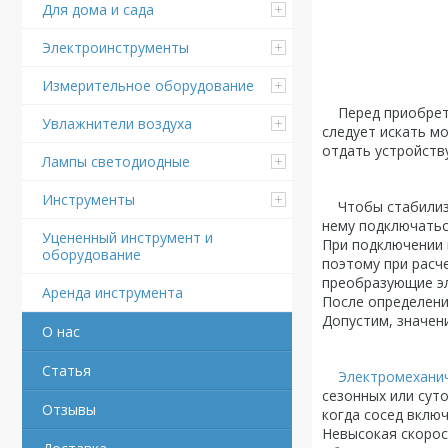
Для дома и сада
Электроинструменты
Измерительное оборудование
Перед приобрете
Увлажнители воздуха
следует искать м
отдать устройств
Лампы светодиодные
Инструменты
Чтобы стабилизат
нему подключать
Уцененный инструмент и
При подключении 
оборудование
поэтому при расч
преобразующие эл
Аренда инструмента
После определени
Допустим, значен
О нас
Статья
Электромехани
сезонных или суто
Отзывы
когда сосед вклю
Невысокая скорос