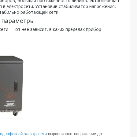
иборов, большая протяженность линий электропередач
 в электросети. Установив стабилизатор напряжения,
табильно работающей сети.
и параметры
ти — от нее зависит, в каких пределах прибор
однофазной электросети
выравнивают напряжение до