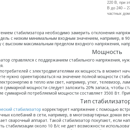
220 В, при э
В до 240 – 2
частных дом
нием стабилизатора необходимо замерить отклонения напряже
одель с низким минимальным входным значением, например, в 90
у с высоким максимальным пределом входного напряжения, напр
Мощность
ор справлялся с поддержанием стабильного напряжения, нужн
ся.
потребителей с электродвигателями их мощность в момент нач
ете нужно ориентироваться на значение полной мощности стаби
ектроэнергию в тепло или свет, например, утюг, телевизор, л
я суммарной мощности следует заложить 20% запаса, чтобы ст
ие суммарной потребляемой мощности составляет 3500 Вт. Приб
Тип стабилизато
ческий стабилизатор
корректирует напряжение с помощью встро
чных колебаний в сети, например, в многоквартирных домах вече
чает сварочный аппарат. Такой стабилизатор покупают, если на
ть стабилизации около 10 В/с не дает возможности использоват