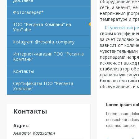
Доставка
оборудование не 
сеть, а значит, 
Фотогалерея*
напряжения (погр
температуре и тр
ТОО "Ресанта Компани" на
Ступенчатый р
YouTube
своим коэффициен
за счет силовых 
Instagram @resanta_company
зависит от колич
чувствительными 
Интернет-магазин ТОО "Ресанта
перепадами напря
Компани"
исключает выход 
стабилизатор обе
Контакты
правильную синус
блок автоматики 
Сертификаты ТОО "Ресанта
обслуживания, и м
Компани"
Lorem ipsum dol
Контакты
Lorem ipsum dolor
consectetur adipis
eiusmod tempor.
Алматы, Казахстан