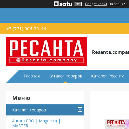
Создать сайт
на Satu.kz
+7 (771) 006-70-44
Resanta.compa
Главная
Каталог товаров
Каталог Ресанта
Каталог товаров
Aurora PRO | Magnetta |
MASTER