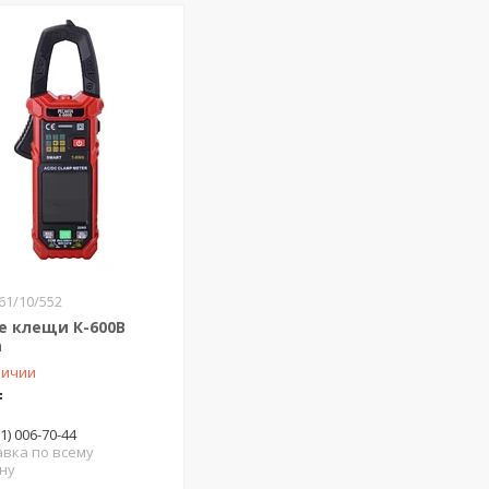
61/10/552
е клещи К-600В
а
личии
₸
71) 006-70-44
авка по всему
ну