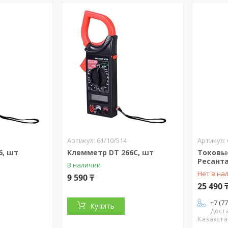
61/10/514
6, шт
Клемметр DT 266C, шт
Токовы
Ресант
В наличии
Нет в на
9 590 ₸
25 490 
+7 (7
Купить
Дост
Казахста