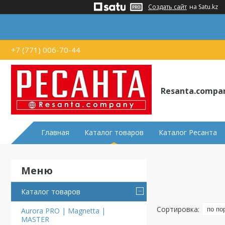
Создать сайт
на Satu.kz
+7 (771) 006-70-44
Resanta.compa
Главная
Каталог товаров
Каталог Ресанта
Каталог товаров
Aurora PRO | Magnetta |
MASTER