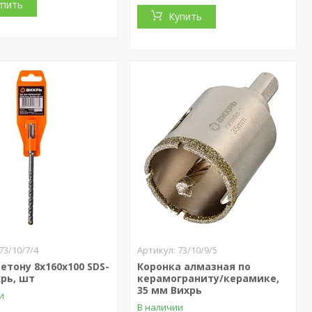
упить
Купить
73/10/7/4
73/10/9/5
бетону 8x160x100 SDS-
Коронка алмазная по
хрь, шт
керамограниту/керамике,
35 мм Вихрь
и
В наличии