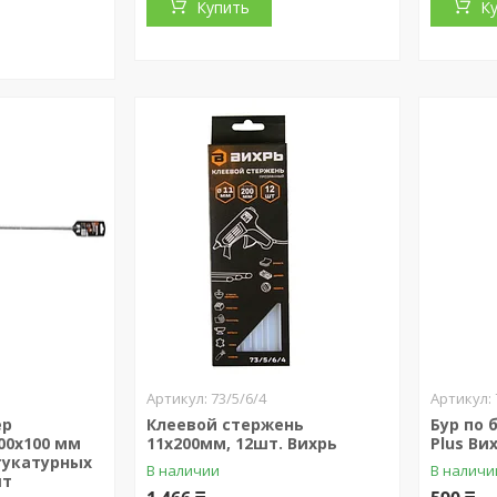
Купить
К
73/5/6/4
ер
Клеевой стержень
Бур по 
00х100 мм
11х200мм, 12шт. Вихрь
Plus Ви
тукатурных
В наличии
В наличи
шт