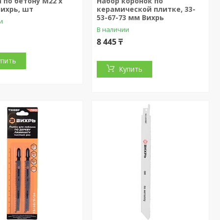
 по бетону М22 х
Набор коронок по
Вихрь, шт
керамической плитке, 33-
53-67-73 мм Вихрь
и
В наличии
8 445 ₸
упить
Купить