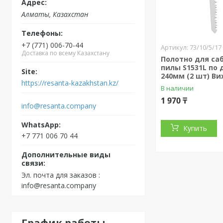
Алматы, Казахстан
+7 (771) 006-70-44
73/10/5/17
Доставка по всему Казахстану
Полотно для са
пилы S1531L по 
240мм (2 шт) Ви
https://resanta-kazakhstan.kz/
В наличии
1 970 ₸
info@resanta.company
Купить
+7 771 006 70 44
Эл. почта для заказов
info@resanta.company
График работы