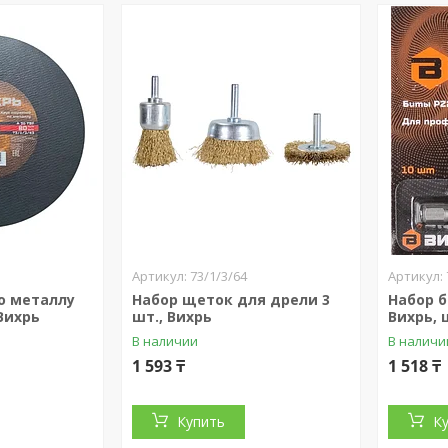
73/1/3/64
по металлу
Набор щеток для дрели 3
Набор б
 Вихрь
шт., Вихрь
Вихрь, 
В наличии
В наличи
1 593 ₸
1 518 ₸
Купить
К