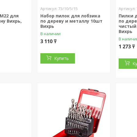
73/10/5/15
 М22 для
Набор пилок для лобзика
Пилки д
ну Вихрь,
по дереву и металлу 10шт
по дере
Вихрь
чистый 
Вихрь
В наличии
В наличи
3 110 ₸
1 273 ₸
Купить
К