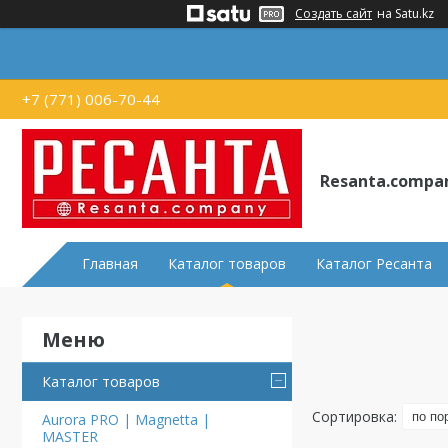
Создать сайт
на Satu.kz
+7 (771) 006-70-44
Resanta.compa
Главная
Каталог товаров
Каталог Ресанта
Каталог товаров
Aurora PRO | Magnetta |
MASTER