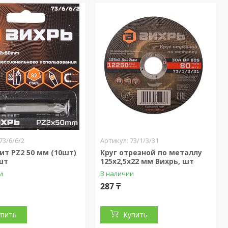
73/6/6/2
73/1/3/31
ит PZ2 50 мм (10шт)
Круг отрезной по металлу
шт
125х2,5х22 мм Вихрь, шт
и
В наличии
287 ₸
упить
Купить