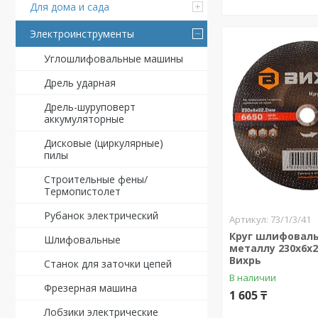
Для дома и сада
Электроинструменты
Углошлифовальные машины
Дрель ударная
Дрель-шуруповерт
аккумуляторные
Дисковые (циркулярные)
пилы
Строительные фены/
Термопистолет
Рубанок электрический
73/1/3/41
Круг шлифовал
Шлифовальные
металлу 230х6х2
Вихрь
Станок для заточки цепей
В наличии
Фрезерная машина
1 605 ₸
Лобзики электрические