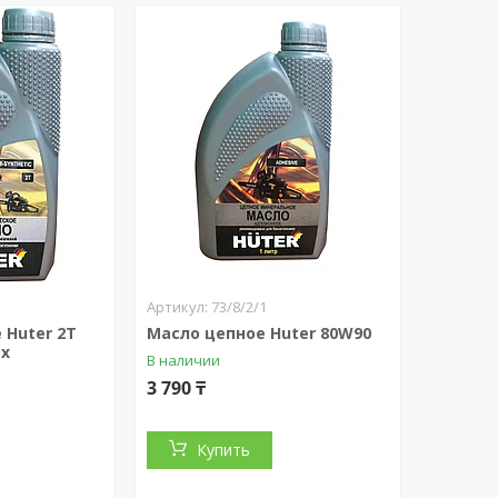
73/8/2/1
 Huter 2T
Масло цепное Huter 80W90
ых
В наличии
3 790 ₸
Купить