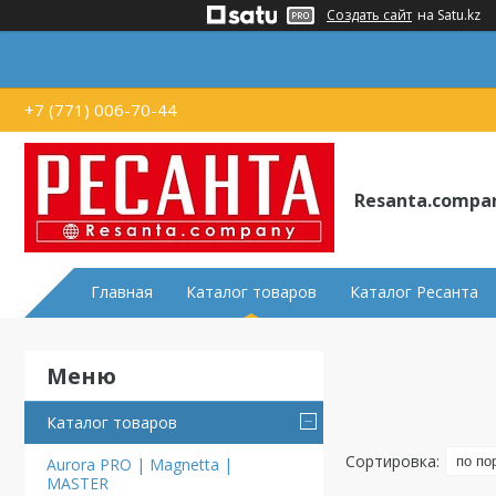
Создать сайт
на Satu.kz
+7 (771) 006-70-44
Resanta.compa
Главная
Каталог товаров
Каталог Ресанта
Каталог товаров
Aurora PRO | Magnetta |
MASTER