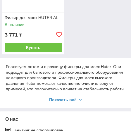
Фильтр для моек HUTER AL
В наличии
3 771
₸
Купить
Реализуем оптом и в розницу фильтры для моек Huter. Они
подходят для бытового и профессионального оборудования
немецкого производителя. Фильтры для моек высокого
давления Huter помогают качественно очистить воду от
примесей, что положительно влияет на стабильность работы
устройства. Продукция изготавливается из пластика и совсем
Показать всё
недорого стоит. Реализуем оригинальные фильтры для
автомойки Huter, имеющие все необходимые сертификаты
качества.
О нас
Оригинальные фильтры для моек
Рейтинг не сформирован